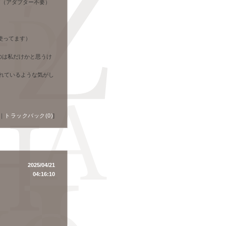
便利。（アダプター不要）
使ってます）
のは私だけかと思うけ
れているような気がし
｜
トラックバック(0)
]
2025/04/21
04:16:10