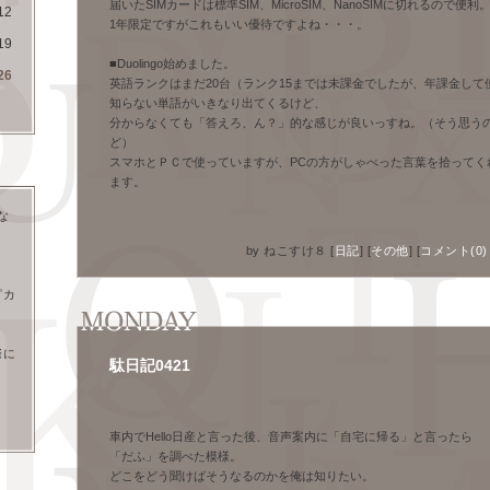
届いたSIMカードは標準SIM、MicroSIM、NanoSIMに切れるので
12
1年限定ですがこれもいい優待ですよね・・・。
19
■Duolingo始めました。
26
英語ランクはまだ20台（ランク15までは未課金でしたが、年課金して
知らない単語がいきなり出てくるけど、
分からなくても「答えろ、ん？」的な感じが良いっすね。（そう思う
ど）
スマホとＰＣで使っていますが、PCの方がしゃべった言葉を拾ってく
ます。
な
ま
by
ねこすけ８
[
日記
]
[
その他
]
[
コメント(0)
ピカ
際に
駄日記0421
―
車内でHello日産と言った後、音声案内に「自宅に帰る」と言ったら
「だふ」を調べた模様。
どこをどう聞けばそうなるのかを俺は知りたい。