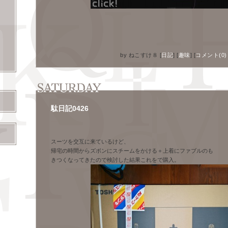
by
ねこすけ８
[
日記
]
[
趣味
]
[
コメント(0)
駄日記0426
―
スーツを交互に来ているけど、
帰宅の時間からズボンにスチームをかける＋上着にファブルのも
きつくなってきたので検討した結果これをで購入。