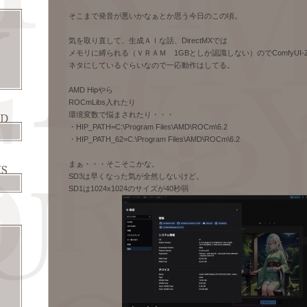
そこまで発音が悪いかなぁとか思う今日のこの頃。
気を取り直して、生成ＡＩな話、DirectMXでは
メモリに縛られる（ＶＲＡＭ 1GBとしか認識しない）のでComfyUI-Z
ネタにしているぐらいなので一応動作はしてる。
AMD Hipやら
ROCmLibs入れたり
環境変数で悩まされたり・・・
・HIP_PATH=C:\Program Files\AMD\ROCm\6.2
・HIP_PATH_62=C:\Program Files\AMD\ROCm\6.2
まぁ・・・そこそこかな。
SD3は早くなった気が全然しないけど。
SD1は1024x1024のサイズが40秒弱