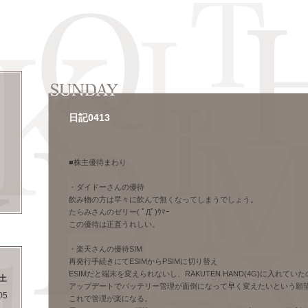
日記0413
―
■株主優待まわり
・ダイドーさんの優待
飲み物の方は早々に飲んで無くなってしまうでしょう。
たらみさんのゼリー( ﾟДﾟ)ｳﾏｰ
この優待は正直うれしい。
・楽天さんの優待SIM
再発行手続きにてESIMからPSIMに切り替え
ESIMだと端末を変えられないし、RAKUTEN HAND(4G)に入れていた
土
アップデートでバッテリー管理が面倒になって早く変えたいという願
05
これで管理が楽になる。