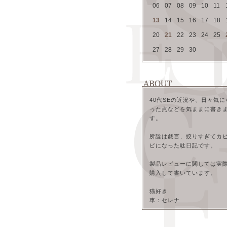
06
07
08
09
10
11
13
14
15
16
17
18
20
21
22
23
24
25
27
28
29
30
40代SEの近況や、日々気に
った点などを気ままに書き
す。
所詮は戯言、絞りすぎてカ
ピになった駄日記です。
製品レビューに関しては実
購入して書いています。
猫好き
車：セレナ